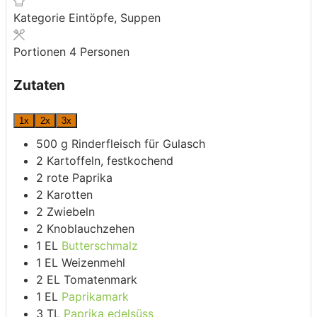
Kategorie
Eintöpfe, Suppen
Portionen
4
Personen
Zutaten
1x
2x
3x
500
g
Rinderfleisch für Gulasch
2
Kartoffeln,
festkochend
2
rote Paprika
2
Karotten
2
Zwiebeln
2
Knoblauchzehen
1
EL
Butterschmalz
1
EL
Weizenmehl
2
EL
Tomatenmark
1
EL
Paprikamark
3
TL
Paprika edelsüss