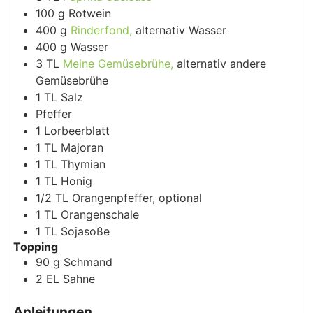
100
g
Rotwein
400
g
Rinderfond,
alternativ Wasser
400
g
Wasser
3
TL
Meine Gemüsebrühe,
alternativ andere
Gemüsebrühe
1
TL
Salz
Pfeffer
1
Lorbeerblatt
1
TL
Majoran
1
TL
Thymian
1
TL
Honig
1/2
TL
Orangenpfeffer,
optional
1
TL
Orangenschale
1
TL
Sojasoße
Topping
90
g
Schmand
2
EL
Sahne
Anleitungen