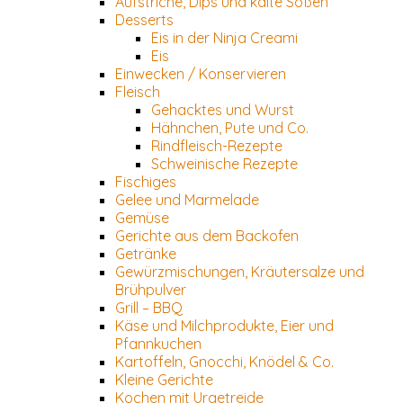
Aufstriche, Dips und kalte Soßen
Desserts
Eis in der Ninja Creami
Eis
Einwecken / Konservieren
Fleisch
Gehacktes und Wurst
Hähnchen, Pute und Co.
Rindfleisch-Rezepte
Schweinische Rezepte
Fischiges
Gelee und Marmelade
Gemüse
Gerichte aus dem Backofen
Getränke
Gewürzmischungen, Kräutersalze und
Brühpulver
Grill – BBQ
Käse und Milchprodukte, Eier und
Pfannkuchen
Kartoffeln, Gnocchi, Knödel & Co.
Kleine Gerichte
Kochen mit Urgetreide