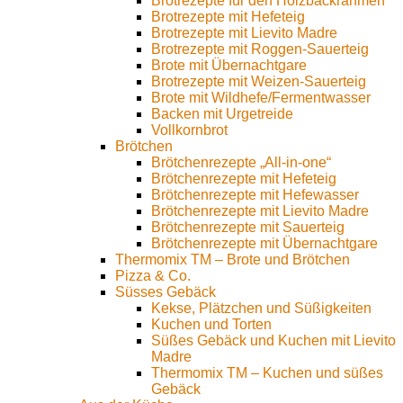
Brotrezepte für den Holzbackrahmen
Brotrezepte mit Hefeteig
Brotrezepte mit Lievito Madre
Brotrezepte mit Roggen-Sauerteig
Brote mit Übernachtgare
Brotrezepte mit Weizen-Sauerteig
Brote mit Wildhefe/Fermentwasser
Backen mit Urgetreide
Vollkornbrot
Brötchen
Brötchenrezepte „All-in-one“
Brötchenrezepte mit Hefeteig
Brötchenrezepte mit Hefewasser
Brötchenrezepte mit Lievito Madre
Brötchenrezepte mit Sauerteig
Brötchenrezepte mit Übernachtgare
Thermomix TM – Brote und Brötchen
Pizza & Co.
Süsses Gebäck
Kekse, Plätzchen und Süßigkeiten
Kuchen und Torten
Süßes Gebäck und Kuchen mit Lievito
Madre
Thermomix TM – Kuchen und süßes
Gebäck