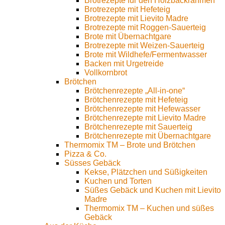
Brotrezepte für den Holzbackrahmen
Brotrezepte mit Hefeteig
Brotrezepte mit Lievito Madre
Brotrezepte mit Roggen-Sauerteig
Brote mit Übernachtgare
Brotrezepte mit Weizen-Sauerteig
Brote mit Wildhefe/Fermentwasser
Backen mit Urgetreide
Vollkornbrot
Brötchen
Brötchenrezepte „All-in-one“
Brötchenrezepte mit Hefeteig
Brötchenrezepte mit Hefewasser
Brötchenrezepte mit Lievito Madre
Brötchenrezepte mit Sauerteig
Brötchenrezepte mit Übernachtgare
Thermomix TM – Brote und Brötchen
Pizza & Co.
Süsses Gebäck
Kekse, Plätzchen und Süßigkeiten
Kuchen und Torten
Süßes Gebäck und Kuchen mit Lievito
Madre
Thermomix TM – Kuchen und süßes
Gebäck