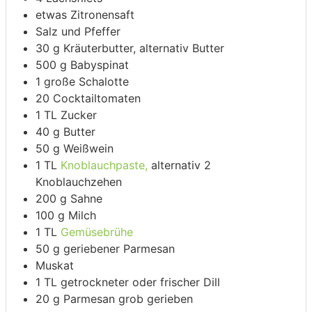
etwas Zitronensaft
Salz und Pfeffer
30
g
Kräuterbutter,
alternativ Butter
500
g
Babyspinat
1
große Schalotte
20
Cocktailtomaten
1
TL
Zucker
40
g
Butter
50
g
Weißwein
1
TL
Knoblauchpaste,
alternativ 2
Knoblauchzehen
200
g
Sahne
100
g
Milch
1
TL
Gemüsebrühe
50
g
geriebener Parmesan
Muskat
1
TL
getrockneter oder frischer Dill
20
g
Parmesan grob gerieben