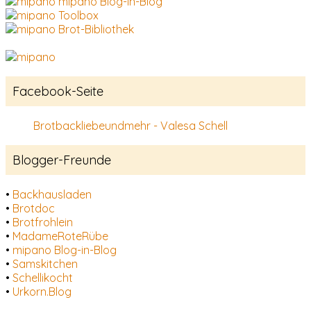
mipano Blog-in-Blog
Toolbox
Brot-Bibliothek
Facebook-Seite
Brotbackliebeundmehr - Valesa Schell
Blogger-Freunde
•
Backhausladen
•
Brotdoc
•
Brotfrohlein
•
MadameRoteRübe
•
mipano Blog-in-Blog
•
Samskitchen
•
Schellikocht
•
Urkorn.Blog