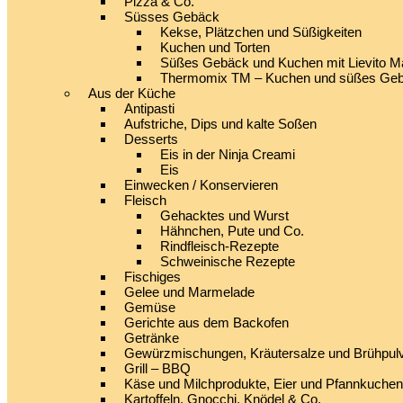
Pizza & Co.
Süsses Gebäck
Kekse, Plätzchen und Süßigkeiten
Kuchen und Torten
Süßes Gebäck und Kuchen mit Lievito M
Thermomix TM – Kuchen und süßes Ge
Aus der Küche
Antipasti
Aufstriche, Dips und kalte Soßen
Desserts
Eis in der Ninja Creami
Eis
Einwecken / Konservieren
Fleisch
Gehacktes und Wurst
Hähnchen, Pute und Co.
Rindfleisch-Rezepte
Schweinische Rezepte
Fischiges
Gelee und Marmelade
Gemüse
Gerichte aus dem Backofen
Getränke
Gewürzmischungen, Kräutersalze und Brühpul
Grill – BBQ
Käse und Milchprodukte, Eier und Pfannkuchen
Kartoffeln, Gnocchi, Knödel & Co.