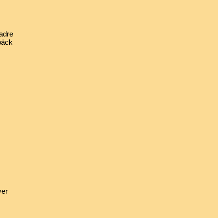
adre
bäck
ver