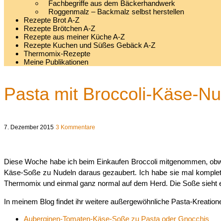
Fachbegriffe aus dem Bäckerhandwerk
Roggenmalz – Backmalz selbst herstellen
Rezepte Brot A-Z
Rezepte Brötchen A-Z
Rezepte aus meiner Küche A-Z
Rezepte Kuchen und Süßes Gebäck A-Z
Thermomix-Rezepte
Meine Publikationen
Pasta mit Broccoli-Käse-N
7. Dezember 2015
3 Kommentare
Diese Woche habe ich beim Einkaufen Broccoli mitgenommen, obwohl
Käse-Soße zu Nudeln daraus gezaubert. Ich habe sie mal komplet
Thermomix und einmal ganz normal auf dem Herd. Die Soße sieht ei
In meinem Blog findet ihr weitere außergewöhnliche Pasta-Kreation
Auberginen-Tomaten-Käse-Soße zu Pasta oder Gnocchis