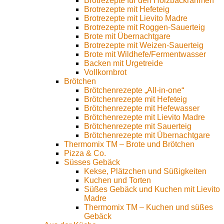
Brotrezepte für den Holzbackrahmen
Brotrezepte mit Hefeteig
Brotrezepte mit Lievito Madre
Brotrezepte mit Roggen-Sauerteig
Brote mit Übernachtgare
Brotrezepte mit Weizen-Sauerteig
Brote mit Wildhefe/Fermentwasser
Backen mit Urgetreide
Vollkornbrot
Brötchen
Brötchenrezepte „All-in-one“
Brötchenrezepte mit Hefeteig
Brötchenrezepte mit Hefewasser
Brötchenrezepte mit Lievito Madre
Brötchenrezepte mit Sauerteig
Brötchenrezepte mit Übernachtgare
Thermomix TM – Brote und Brötchen
Pizza & Co.
Süsses Gebäck
Kekse, Plätzchen und Süßigkeiten
Kuchen und Torten
Süßes Gebäck und Kuchen mit Lievito
Madre
Thermomix TM – Kuchen und süßes
Gebäck