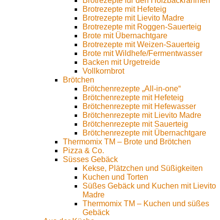
Brotrezepte für den Holzbackrahmen
Brotrezepte mit Hefeteig
Brotrezepte mit Lievito Madre
Brotrezepte mit Roggen-Sauerteig
Brote mit Übernachtgare
Brotrezepte mit Weizen-Sauerteig
Brote mit Wildhefe/Fermentwasser
Backen mit Urgetreide
Vollkornbrot
Brötchen
Brötchenrezepte „All-in-one“
Brötchenrezepte mit Hefeteig
Brötchenrezepte mit Hefewasser
Brötchenrezepte mit Lievito Madre
Brötchenrezepte mit Sauerteig
Brötchenrezepte mit Übernachtgare
Thermomix TM – Brote und Brötchen
Pizza & Co.
Süsses Gebäck
Kekse, Plätzchen und Süßigkeiten
Kuchen und Torten
Süßes Gebäck und Kuchen mit Lievito
Madre
Thermomix TM – Kuchen und süßes
Gebäck