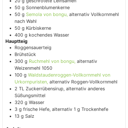
20
g
geschrotete Leinsamen
50
g
Sonnenblumenkerne
50
g
Semola von bongu,
alternativ Vollkornmehl
nach Wahl
50
g
Kürbiskerne
400
g
kochendes Wasser
Hauptteig
Roggensauerteig
Brühstück
300
g
Ruchmehl von bongu,
alternativ
Weizenmehl 1050
100
g
Waldstaudenroggen-Vollkornmehl von
Urkornpuristen,
alternativ Roggen-Vollkornmehl
2
TL Zuckerrübensirup,
alternativ anderes
Süßungsmittel
320
g
Wasser
3
g
frische Hefe,
alternativ 1 g Trockenhefe
13
g
Salz