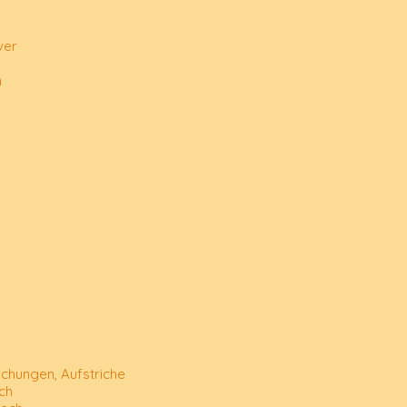
ver
n
chungen, Aufstriche
ch