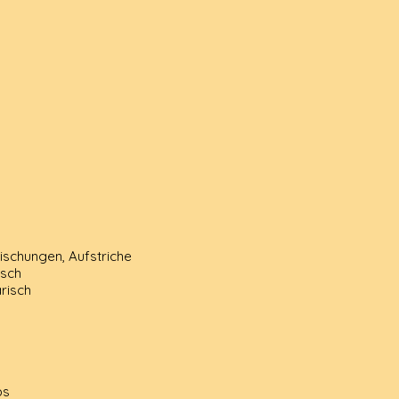
schungen, Aufstriche
isch
risch
ps