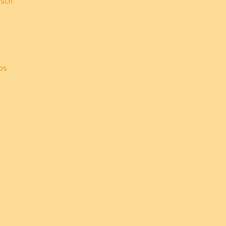
isch
s
ps