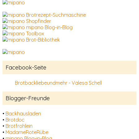
Brotrezept-Suchmaschine
Shopfinder
mipano Blog-in-Blog
Toolbox
Brot-Bibliothek
Facebook-Seite
Brotbackliebeundmehr - Valesa Schell
Blogger-Freunde
•
Backhausladen
•
Brotdoc
•
Brotfrohlein
•
MadameRoteRübe
•
mipano Blog-in-Blog