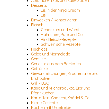
Aufstriche, Dips und kalte Soßen
Desserts
Eis in der Ninja Creami
Eis
Einwecken / Konservieren
Fleisch
Gehacktes und Wurst
Hähnchen, Pute und Co.
Rindfleisch-Rezepte
Schweinische Rezepte
Fischiges
Gelee und Marmelade
Gemüse
Gerichte aus dem Backofen
Getränke
Gewürzmischungen, Kräutersalze und
Brühpulver
Grill – BBQ
Käse und Milchprodukte, Eier und
Pfannkuchen
Kartoffeln, Gnocchi, Knödel & Co.
Kleine Gerichte
Kochen mit Urgetreide