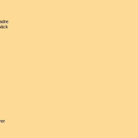
adre
bäck
ver