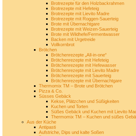
Brotrezepte für den Holzbackrahmen
Brotrezepte mit Hefeteig
Brotrezepte mit Lievito Madre
Brotrezepte mit Roggen-Sauerteig
Brote mit Übernachtgare
Brotrezepte mit Weizen-Sauerteig
Brote mit Wildhefe/Fermentwasser
Backen mit Urgetreide
Vollkornbrot
Brötchen
Brötchenrezepte „All-in-one“
Brötchenrezepte mit Hefeteig
Brötchenrezepte mit Hefewasser
Brötchenrezepte mit Lievito Madre
Brötchenrezepte mit Sauerteig
Brötchenrezepte mit Übernachtgare
Thermomix TM – Brote und Brötchen
Pizza & Co.
Süsses Gebäck
Kekse, Plätzchen und Süßigkeiten
Kuchen und Torten
Süßes Gebäck und Kuchen mit Lievito Ma
Thermomix TM – Kuchen und süßes Geb
Aus der Küche
Antipasti
Aufstriche, Dips und kalte Soßen