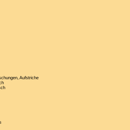
chungen, Aufstriche
ch
sch
s