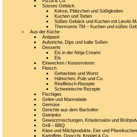
Pizza & Co.
Süsses Gebäck
Kekse, Plätzchen und Süßigkeiten
Kuchen und Torten
Süßes Gebäck und Kuchen mit Lievito M
Thermomix TM – Kuchen und süßes Ge
Aus der Küche
Antipasti
Aufstriche, Dips und kalte Soßen
Desserts
Eis in der Ninja Creami
Eis
Einwecken / Konservieren
Fleisch
Gehacktes und Wurst
Hähnchen, Pute und Co.
Rindfleisch-Rezepte
Schweinische Rezepte
Fischiges
Gelee und Marmelade
Gemüse
Gerichte aus dem Backofen
Getränke
Gewürzmischungen, Kräutersalze und Brühpul
Grill – BBQ
Käse und Milchprodukte, Eier und Pfannkuchen
Kartoffeln, Gnocchi, Knödel & Co.