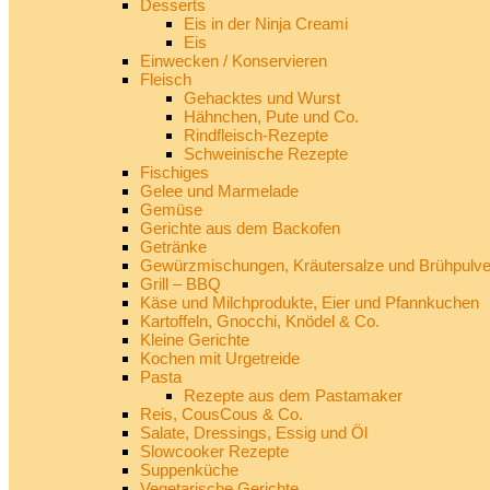
Desserts
Eis in der Ninja Creami
Eis
Einwecken / Konservieren
Fleisch
Gehacktes und Wurst
Hähnchen, Pute und Co.
Rindfleisch-Rezepte
Schweinische Rezepte
Fischiges
Gelee und Marmelade
Gemüse
Gerichte aus dem Backofen
Getränke
Gewürzmischungen, Kräutersalze und Brühpulve
Grill – BBQ
Käse und Milchprodukte, Eier und Pfannkuchen
Kartoffeln, Gnocchi, Knödel & Co.
Kleine Gerichte
Kochen mit Urgetreide
Pasta
Rezepte aus dem Pastamaker
Reis, CousCous & Co.
Salate, Dressings, Essig und Öl
Slowcooker Rezepte
Suppenküche
Vegetarische Gerichte