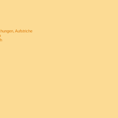
ungen, Aufstriche
h
ch