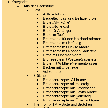
Kategorien
Aus der Backstube
Brot
Auffrisch-Brote
Baguette, Toast und Beilagenbrote
Brote „All-in-One“
Brote „No-knead“
Brote für Anfänger
Brote im Topf
Brotrezepte für den Holzbackrahmen
Brotrezepte mit Hefeteig
Brotrezepte mit Lievito Madre
Brotrezepte mit Roggen-Sauerteig
Brote mit Übernachtgare
Brotrezepte mit Weizen-Sauerteig
Brote mit Wildhefe/Fermentwasser
Backen mit Urgetreide
Vollkornbrot
Brötchen
Brötchenrezepte „All-in-one“
Brötchenrezepte mit Hefeteig
Brötchenrezepte mit Hefewasser
Brötchenrezepte mit Lievito Madre
Brötchenrezepte mit Sauerteig
Brötchenrezepte mit Übernachtgare
Thermomix TM – Brote und Brötchen