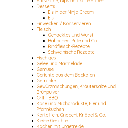
Aufstriche, Dips und kalte Soßen
Desserts
Eis in der Ninja Creami
Eis
Einwecken / Konservieren
Fleisch
Gehacktes und Wurst
Hähnchen, Pute und Co.
Rindfleisch-Rezepte
Schweinische Rezepte
Fischiges
Gelee und Marmelade
Gemüse
Gerichte aus dem Backofen
Getränke
Gewürzmischungen, Kräutersalze und
Brühpulver
Grill – BBQ
Käse und Milchprodukte, Eier und
Pfannkuchen
Kartoffeln, Gnocchi, Knödel & Co.
Kleine Gerichte
Kochen mit Urgetreide